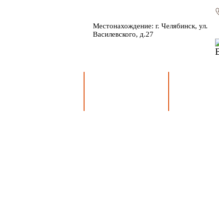
Местонахождение: г. Челябинск, ул.
Василевского, д.27
Главная
Деятельность
Сведени
учрежд