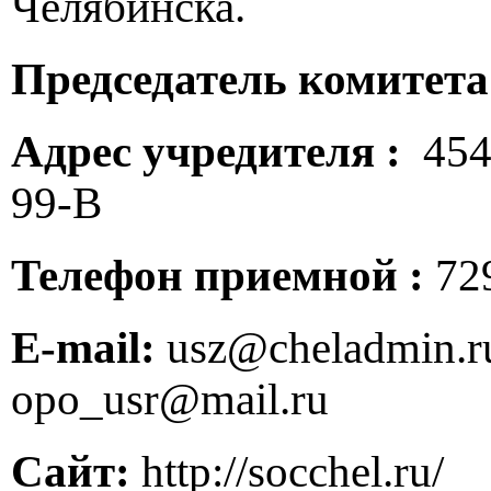
Челябинска.
Председатель комитета
Адрес учредителя :
4540
99-В
Телефон приемной :
72
E
-
mail
:
usz
@
cheladmin
.
r
opo
_
usr
@
mail
.
ru
Сайт:
http://socchel.ru/