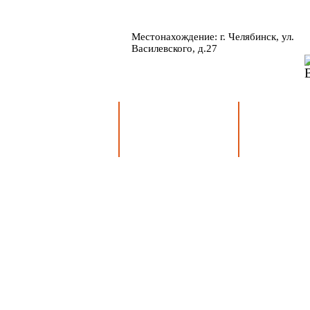
Местонахождение: г. Челябинск, ул.
Василевского, д.27
Главная
Деятельность
Сведени
учрежд